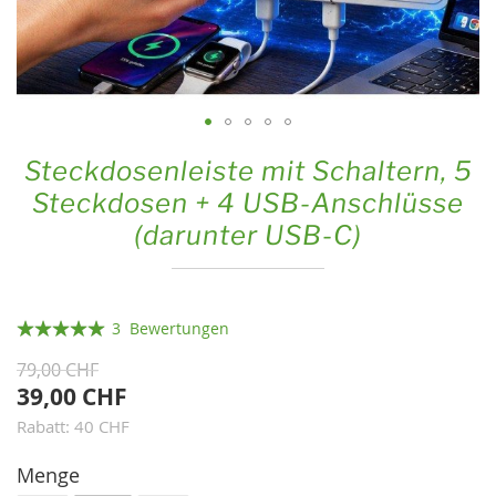
Zum
Steckdosenleiste mit Schaltern, 5
Anfang
Steckdosen + 4 USB-Anschlüsse
der
(darunter USB-C)
Bildgalerie
springen
Bewertung:
3
Bewertungen
100
100
% of
79,00 CHF
39,00 CHF
Rabatt: 40 CHF
Menge