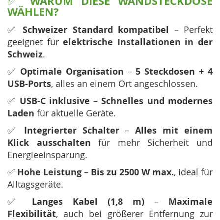
WARUM DIESE WANDSTECKDOSE
✅
WÄHLEN?
✅
Schweizer Standard kompatibel
– Perfekt
geeignet für
elektrische Installationen in der
Schweiz
.
✅
Optimale Organisation
–
5 Steckdosen + 4
USB-Ports
, alles an einem Ort angeschlossen.
✅
USB-C inklusive
–
Schnelles und modernes
Laden
für aktuelle Geräte.
✅
Integrierter Schalter
–
Alles mit einem
Klick ausschalten
für mehr Sicherheit und
Energieeinsparung.
✅
Hohe Leistung
–
Bis zu 2500 W max.
, ideal für
Alltagsgeräte.
✅
Langes Kabel (1,8 m)
–
Maximale
Flexibilität
, auch bei größerer Entfernung zur