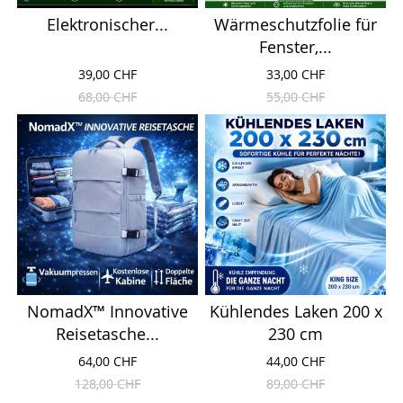
Elektronischer...
Wärmeschutzfolie für
Fenster,...
39,00 CHF
33,00 CHF
68,00 CHF
55,00 CHF
NomadX™ Innovative
Kühlendes Laken 200 x
Reisetasche...
230 cm
64,00 CHF
44,00 CHF
128,00 CHF
89,00 CHF