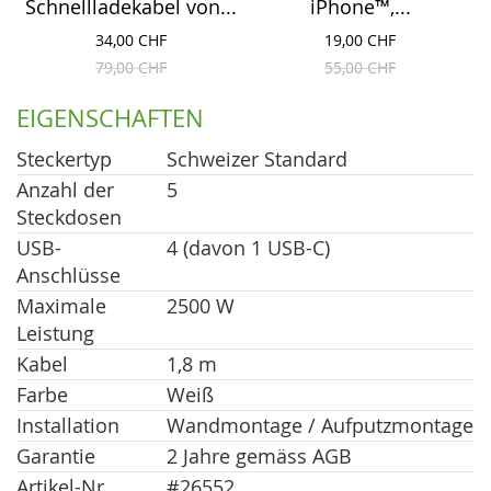
Schnellladekabel von...
iPhone™,...
34,00 CHF
19,00 CHF
79,00 CHF
55,00 CHF
EIGENSCHAFTEN
Steckertyp
Schweizer Standard
Anzahl der
5
Steckdosen
USB-
4 (davon 1 USB-C)
Anschlüsse
Maximale
2500 W
Leistung
Kabel
1,8 m
Farbe
Weiß
Installation
Wandmontage / Aufputzmontage
Garantie
2 Jahre gemäss AGB
Artikel-Nr
#26552