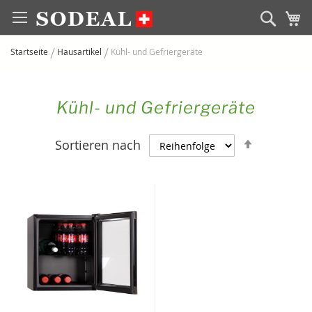
Zum
Sear
M
Inhalt
springen
Startseite
Hausartikel
Kühl- und Gefriergeräte
Kühl- und Gefriergeräte
Absteige
Sortieren nach
sortieren