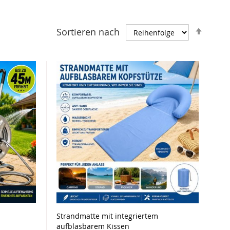
Abste
Sortieren nach
sorti
Strandmatte mit integriertem
aufblasbarem Kissen