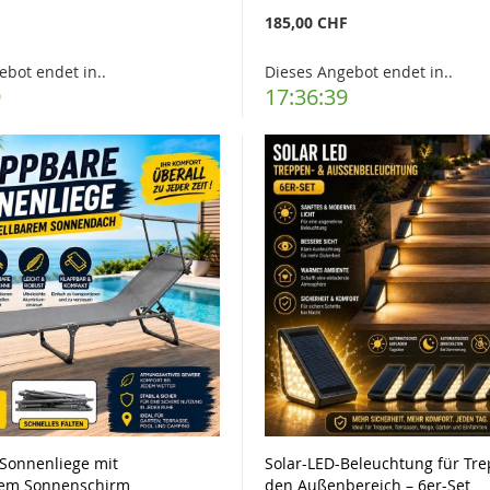
F
185,00 CHF
ebot endet in..
Dieses Angebot endet in..
7
17:36:37
Sonnenliege mit
Solar-LED-Beleuchtung für Tr
rem Sonnenschirm
den Außenbereich – 6er-Set