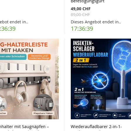
Befestigungsgurt
F
49,00 CHF
89,00 CHF
ebot endet in..
Dieses Angebot endet in..
:36:37
17:36:37
halter mit Saugnäpfen –
Wiederaufladbarer 2-in-1-