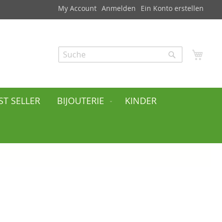
My Account
Anmelden
Ein Konto erstellen
Mei
Search
Search
ST SELLER
BIJOUTERIE
KINDER