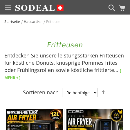
Zum
Sear
M
Inhalt
springen
Startseite
Hausartikel
Fritteuse
Fritteusen
Entdecken Sie unsere leistungsstarken Fritteusen
für köstliche Donuts, knusprige Pommes frites
oder Frühlingsrollen sowie köstliche frittierte
...
[
Mehr + ]
Absteige
Sortieren nach
sortieren