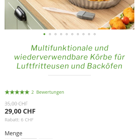
Zum
Multifunktionale und
Anfang
wiederverwendbare Körbe für
der
Luftfritteusen und Backöfen
Bildgalerie
springen
Bewertung:
2
Bewertungen
100
100
% of
35,00 CHF
29,00 CHF
Rabatt: 6 CHF
Menge