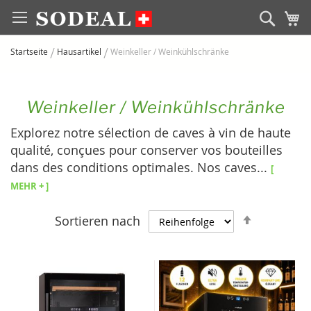
Zum
Sear
M
Inhalt
springen
Startseite
Hausartikel
Weinkeller / Weinkühlschränke
Weinkeller / Weinkühlschränke
Explorez notre sélection de caves à vin de haute
qualité, conçues pour conserver vos bouteilles
dans des conditions optimales. Nos caves
...
[
Mehr + ]
Absteige
Sortieren nach
sortieren