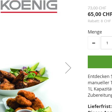
73,00 CHF
65,00 CH
Rabatt: 8 CHF
Menge
-
Entdecken S
manueller 
1L Kapazitä
Zubereitung
Lieferfrist: