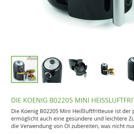
Zum
Anfang
DIE KOENIG B02205 MINI HEISSLUFTFRI
der
Bildgalerie
Die Koenig B02205 Mini Heißluftfritteuse ist der 
springen
ermöglicht auch eine gesündere und leichtere Zub
die Verwendung von Öl zubereiten, was nicht nur