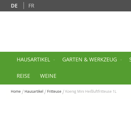
Zum
DE
FR
Inhalt
springen
HAUSARTIKEL
GARTEN & WERKZEUG
REISE
WEINE
Home
Hausartikel
Fritteuse
Koenig Mini Heißluftfritteuse 1L
Zum
Ende
der
Bildgalerie