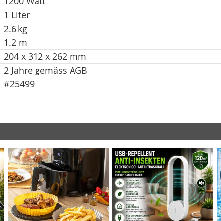
1200 Watt
1 Liter
2.6 kg
1.2 m
204 x 312 x 262 mm
2 Jahre gemäss AGB
#25499