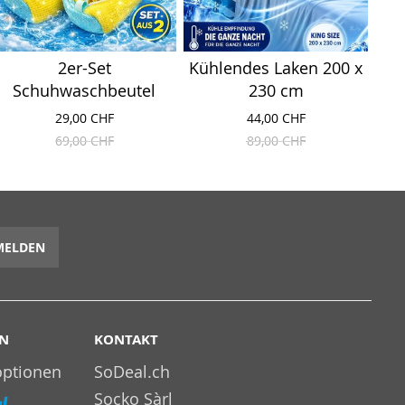
2er-Set
Kühlendes Laken 200 x
Schuhwaschbeutel
230 cm
29,00 CHF
44,00 CHF
69,00 CHF
89,00 CHF
MELDEN
EN
KONTAKT
optionen
SoDeal.ch
Socko Sàrl