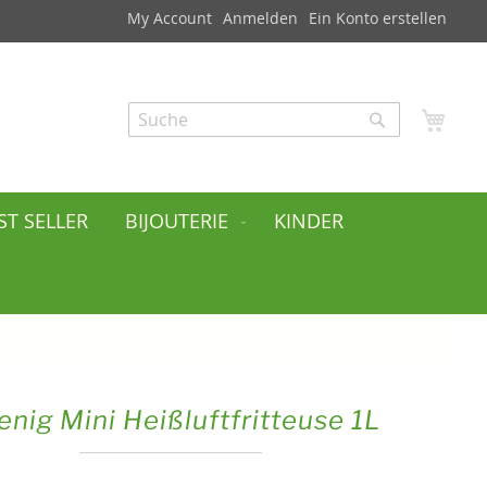
My Account
Anmelden
Ein Konto erstellen
Mei
Search
Search
ST SELLER
BIJOUTERIE
KINDER
enig Mini Heißluftfritteuse 1L