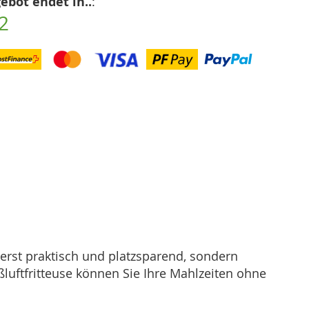
ebot endet in..
:
1
ußerst praktisch und platzsparend, sondern
ßluftfritteuse können Sie Ihre Mahlzeiten ohne