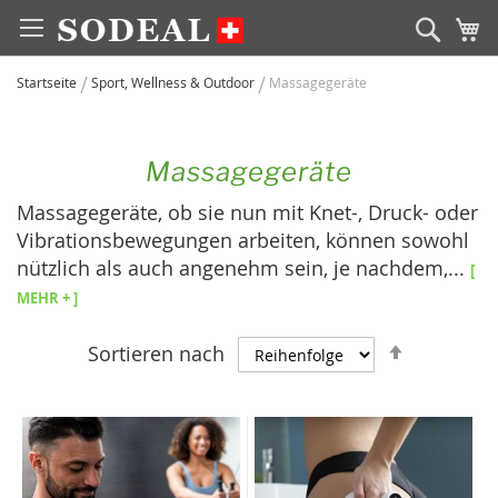
Zum
Sear
M
Inhalt
springen
Startseite
Sport, Wellness & Outdoor
Massagegeräte
Massagegeräte
Massagegeräte, ob sie nun mit Knet-, Druck- oder
Vibrationsbewegungen arbeiten, können sowohl
nützlich als auch angenehm sein, je nachdem,
...
[
Mehr + ]
Absteige
Sortieren nach
sortieren