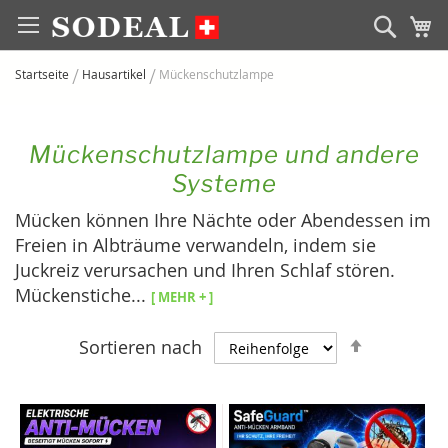
Zum
Sear
M
Inhalt
springen
Startseite
Hausartikel
Mückenschutzlampe
Mückenschutzlampe und andere
Systeme
Mücken können Ihre Nächte oder Abendessen im
Freien in Albträume verwandeln, indem sie
Juckreiz verursachen und Ihren Schlaf stören.
Mückenstiche
...
[ Mehr + ]
Absteige
Sortieren nach
sortieren