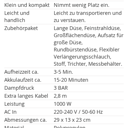
Klein und kompakt
Nimmt wenig Platz ein.
Leicht und
Leicht zu transportieren und
handlich
zu verstauen.
Zubehörpaket
Lange Düse, Feinstrahldüse,
Großflächendüse, Aufsatz für
große Düse,
Rundbürstendüse, Flexibler
Verlängerungsschlauch,
Stoff, Trichter, Messbehälter.
Aufheizzeit ca.
3-5 Min.
Akkulaufzeit ca.
15-20 Minuten
Dampfdruck
3 BAR
Extra langes Kabel
2,8 m
Leistung
1000 W
AC In
220-240 V / 50-60 Hz
Abmessungen ca.
29 x 13 x 23 cm
Material
Polypropylen