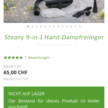
Zum
Steany 9-in-1 Hand-Dampfreiniger
Anfang
der
Bildgalerie
Bewertung:
springen
7
Bewertungen
100
100
% of
89,00 CHF
65,00 CHF
Rabatt: 24 CHF
NICHT AUF LAGER
Der Bestand für dieses Produkt ist leider
erschöpft.