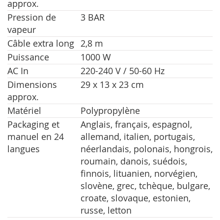
approx.
Pression de
3 BAR
vapeur
Câble extra long
2,8 m
Puissance
1000 W
AC In
220-240 V / 50-60 Hz
Dimensions
29 x 13 x 23 cm
approx.
Matériel
Polypropylène
Packaging et
Anglais, français, espagnol,
manuel en 24
allemand, italien, portugais,
langues
néerlandais, polonais, hongrois,
roumain, danois, suédois,
finnois, lituanien, norvégien,
slovène, grec, tchèque, bulgare,
croate, slovaque, estonien,
russe, letton