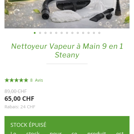
Skip
Nettoyeur Vapeur à Main 9 en 1
to
Steany
the
beginning
of
the
Évaluation:
8
Avis
images
98
100
% of
89,00 CHF
gallery
65,00 CHF
Rabais: 24 CHF
STOCK ÉPUISÉ
Le stock pour ce produit est