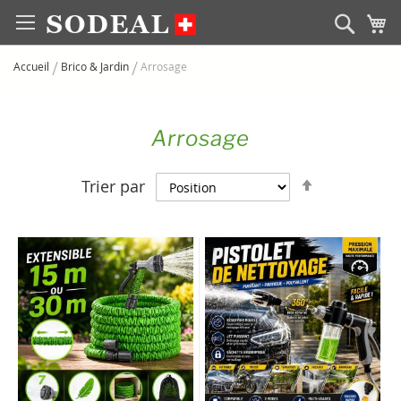
Allez
Rech
M
au
contenu
Accueil
Brico & Jardin
Arrosage
Arrosage
Par
Trier par
ordre
décroissan