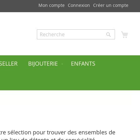
Mon compte
Connexion
Créer un compte
Mon
Rechercher
Rechercher
SELLER
BIJOUTERIE
ENFANTS
tre sélection pour trouver des ensembles
de