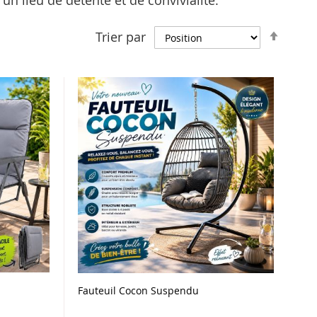
un lieu de détente et de convivialité.
Par
Trier par
ordre
décro
Fauteuil Cocon Suspendu