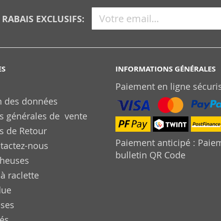
 RABAIS EXCLUSIFS:
ES
INFORMATIONS GÉNÉRALES
Paiement en ligne sécuri
n des données
s générales de vente
s de Retour
Paiement anticipé : Paie
tactez-nous
bulletin QR Code
cheuses
à raclette
due
uses
és