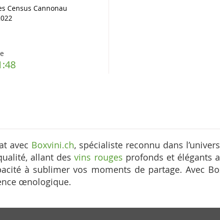
les Census Cannonau
2022
F
re
1:48
iat avec
Boxvini.ch
, spécialiste reconnu dans l’univers
alité, allant des
vins rouges
profonds et élégants 
pacité à sublimer vos moments de partage. Avec Boxv
rience œnologique.