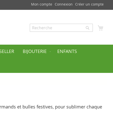
Mon compte
Connexion
Créer un compte
Mon
Rechercher
Rechercher
SELLER
BIJOUTERIE
ENFANTS
urmands et bulles festives, pour sublimer chaque