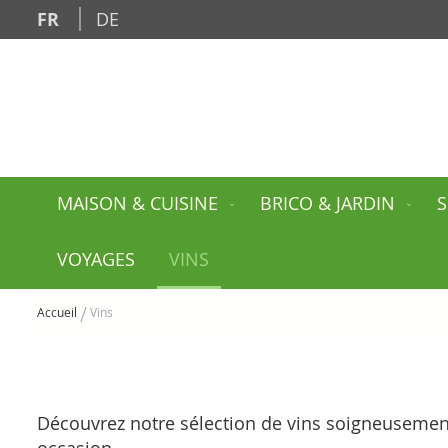
Allez
FR
DE
au
contenu
MAISON & CUISINE
BRICO & JARDIN
S
VOYAGES
VINS
Accueil
Vins
Découvrez notre sélection de vins soigneusement 