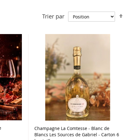
Par
Trier par
ordre
décro
e
Champagne La Comtesse - Blanc de
Blancs Les Sources de Gabriel - Carton 6