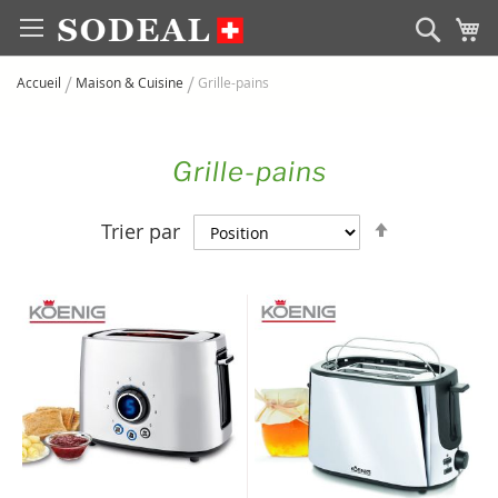
Allez
Rech
M
au
contenu
Accueil
Maison & Cuisine
Grille-pains
Grille-pains
Par
Trier par
ordre
décroissan