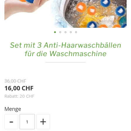
Zum
Set mit 3 Anti-Haarwaschbällen
Anfang
für die Waschmaschine
der
Bildgalerie
springen
36,00 CHF
16,00 CHF
Rabatt: 20 CHF
Menge
-
+