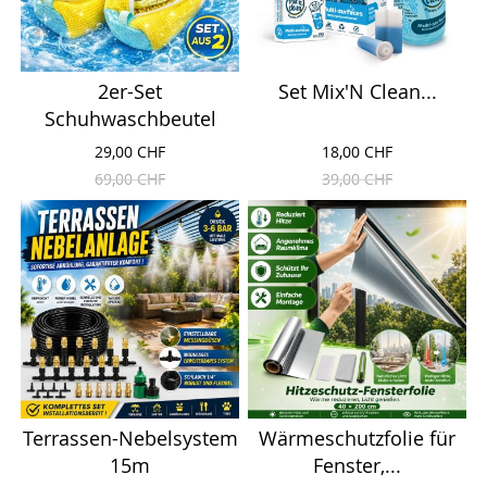
2er-Set
Set Mix'N Clean...
Schuhwaschbeutel
29,00 CHF
18,00 CHF
69,00 CHF
39,00 CHF
Terrassen-Nebelsystem
Wärmeschutzfolie für
15m
Fenster,...