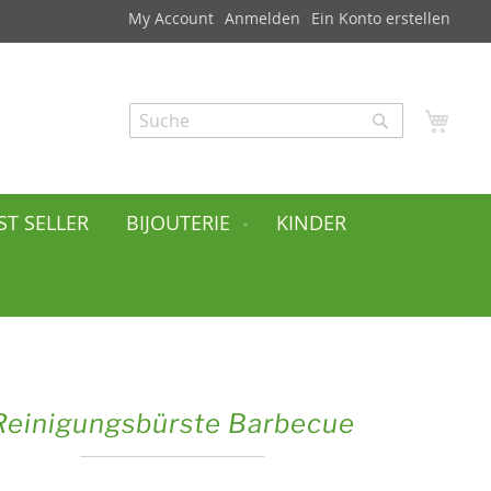
My Account
Anmelden
Ein Konto erstellen
Mei
Search
Search
ST SELLER
BIJOUTERIE
KINDER
Reinigungsbürste Barbecue