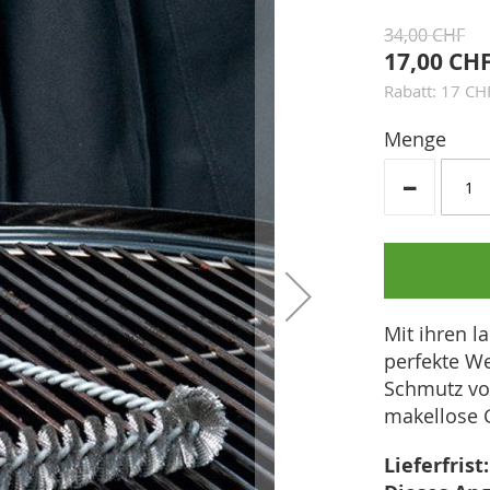
34,00 CHF
17,00 CH
Rabatt: 17 CH
Menge
-
Mit ihren l
perfekte W
Schmutz von
makellose G
Lieferfrist: