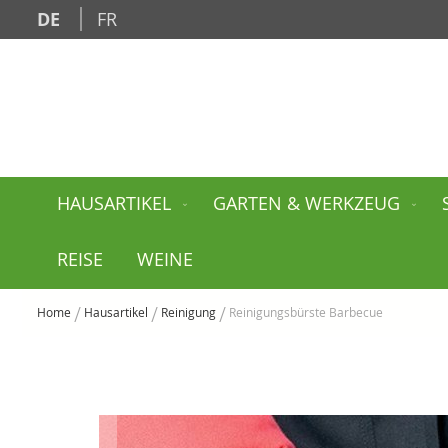
Zum
DE
FR
Inhalt
springen
HAUSARTIKEL
GARTEN & WERKZEUG
REISE
WEINE
Home
Hausartikel
Reinigung
Reinigungsbürste Barbecue
Zum
Ende
der
Bildgalerie