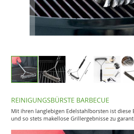
Zum
Anfang
REINIGUNGSBÜRSTE BARBECUE
der
Bildgalerie
Mit ihren langlebigen Edelstahlborsten ist dies
springen
und so stets makellose Grillergebnisse zu garant