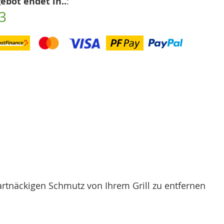
ebot endet in..
:
2
artnäckigen Schmutz von Ihrem Grill zu entfernen