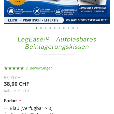
Zum
LegEase™ – Aufblasbares
Anfang
Beinlagerungskissen
der
Bildgalerie
springen
Bewertung:
2
Bewertungen
100
100
% of
67,00 CHF
38,00 CHF
Rabatt: 29 CHF
Farbe
Blau
[Verfügbar > 8]