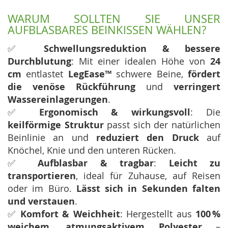
WARUM SOLLTEN SIE UNSER
AUFBLASBARES BEINKISSEN WÄHLEN?
✅
Schwellungsreduktion & bessere
Durchblutung
: Mit einer idealen Höhe von
24
cm
entlastet
LegEase™
schwere Beine,
fördert
die venöse Rückführung
und
verringert
Wassereinlagerungen
.
✅
Ergonomisch & wirkungsvoll
: Die
keilförmige Struktur
passt sich der natürlichen
Beinlinie an und
reduziert den Druck
auf
Knöchel, Knie und den unteren Rücken.
✅
Aufblasbar & tragbar
:
Leicht zu
transportieren
, ideal für Zuhause, auf Reisen
oder im Büro.
Lässt sich in Sekunden falten
und verstauen
.
✅
Komfort & Weichheit
: Hergestellt aus
100 %
weichem, atmungsaktivem Polyester
–