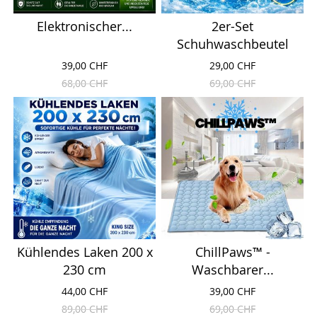
Elektronischer...
2er-Set
Schuhwaschbeutel
39,00 CHF
29,00 CHF
68,00 CHF
69,00 CHF
Kühlendes Laken 200 x
ChillPaws™ -
230 cm
Waschbarer...
44,00 CHF
39,00 CHF
89,00 CHF
69,00 CHF