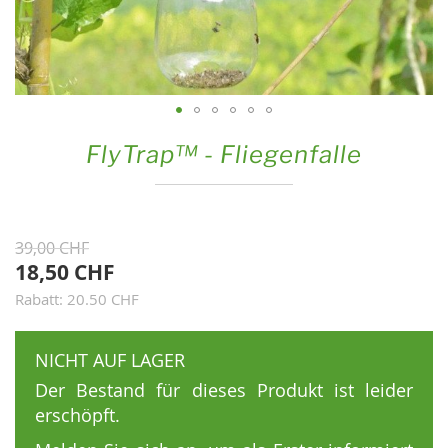
Zum
FlyTrap™ - Fliegenfalle
Anfang
der
Bildgalerie
springen
39,00 CHF
18,50 CHF
Rabatt: 20.50 CHF
NICHT AUF LAGER
Der Bestand für dieses Produkt ist leider
erschöpft.