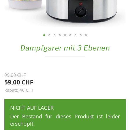
Zum
Dampfgarer mit 3 Ebenen
Anfang
der
Bildgalerie
springen
99,00 CHF
59,00 CHF
Rabatt: 40 CHF
NICHT AUF LAGER
Der Bestand für dieses Produkt ist leider
erschöpft.