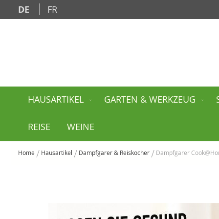
Zum
DE
FR
Inhalt
springen
HAUSARTIKEL
GARTEN & WERKZEUG
REISE
WEINE
Home
Hausartikel
Dampfgarer & Reiskocher
Dampfgarer Cook@Hom
Zum
Ende
der
Bildgalerie