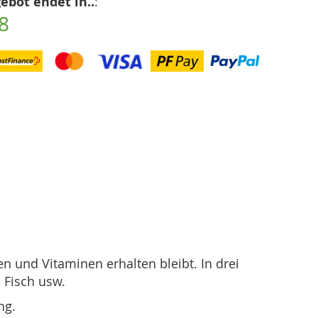
ebot endet in..
:
7
 und Vitaminen erhalten bleibt. In drei
 Fisch usw.
ng.