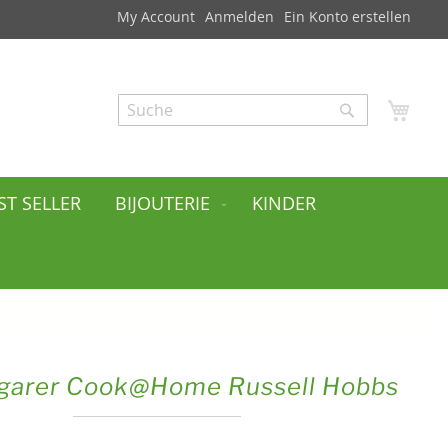
My Account
Anmelden
Ein Konto erstellen
Mei
Search
Search
ST SELLER
BIJOUTERIE
KINDER
garer Cook@Home Russell Hobbs