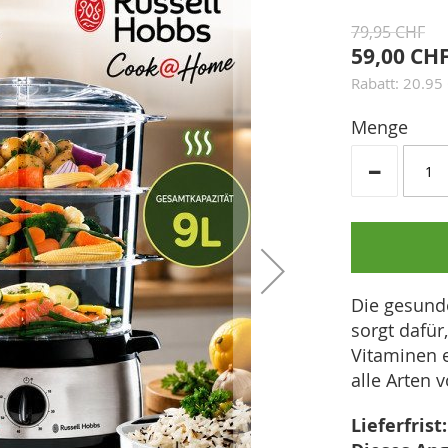
79,95 CHF
59,00 CH
Rabatt: 20.95
Menge
-
Die gesund
sorgt dafü
Vitaminen e
alle Arten 
Lieferfrist: