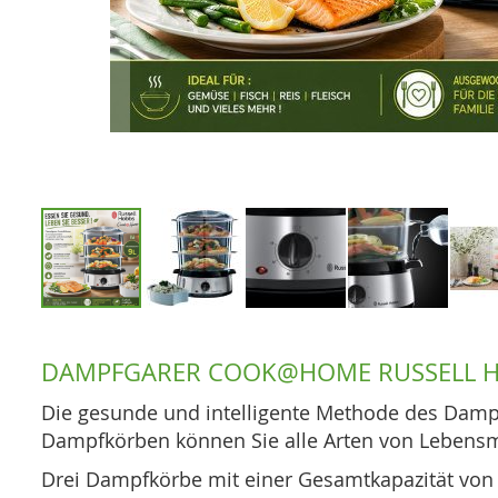
Zum
Anfang
DAMPFGARER COOK@HOME RUSSELL 
der
Bildgalerie
Die gesunde und intelligente Methode des Dampf
springen
Dampfkörben können Sie alle Arten von Lebensmitt
Drei Dampfkörbe mit einer Gesamtkapazität von 