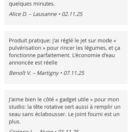
quelques minutes.
Alice D. – Lausanne
•
02.11.25
Produit pratique: j'ai réglé le jet sur mode «
pulvérisation » pour rincer les légumes, et ça
fonctionne parfaitement. L'économie d'eau
annoncée est réelle
Benoît V. – Martigny
•
07.11.25
J'aime bien le côté « gadget utile » pour mon
studio: la tête rotative sert aussi à remplir un
seau sans éclabousser. Le joint fourni est un
plus.
Corinne L. – Nyon
•
01.11.25