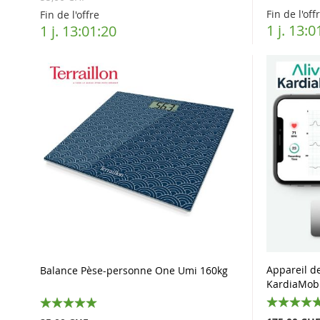
Fin de l'off
Fin de l'offre
1 j. 13:0
1 j. 13:01:19
Appareil d
Balance Pèse-personne One Umi 160kg
KardiaMobi
100%
100%