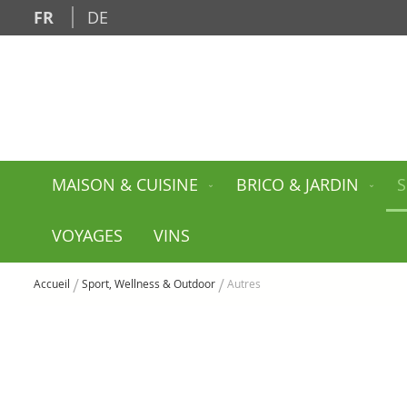
Allez
FR
DE
au
contenu
MAISON & CUISINE
BRICO & JARDIN
S
VOYAGES
VINS
Accueil
Sport, Wellness & Outdoor
Autres