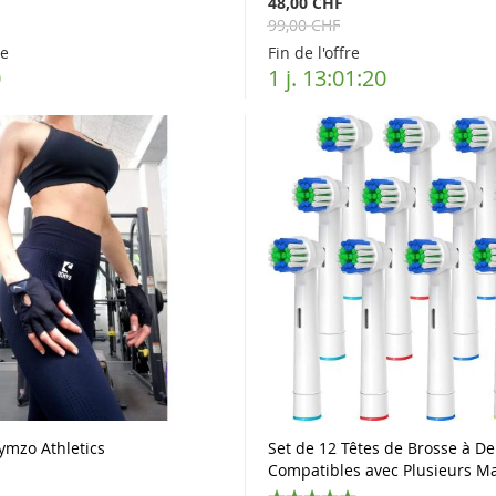
F
48,00 CHF
99,00 CHF
re
Fin de l'offre
9
1 j. 13:01:19
ymzo Athletics
Set de 12 Têtes de Brosse à De
Compatibles avec Plusieurs M