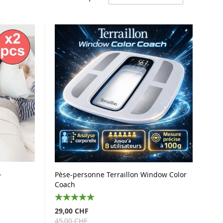
ordre
décro
-
Pèse-personne Terraillon Window Color
Coach
100%
29,00 CHF
45,00 CHF