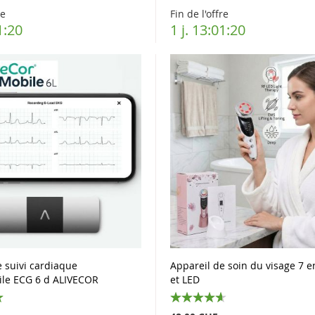
re
Fin de l'offre
1:19
1 j. 13:01:19
e suivi cardiaque
Appareil de soin du visage 7 e
le ECG 6 d ALIVECOR
et LED
92%