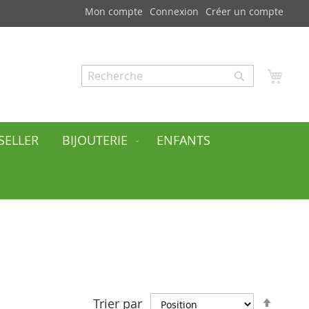
Mon compte
Connexion
Créer un compte
Mon
Rechercher
Rechercher
SELLER
BIJOUTERIE
ENFANTS
Par
Trier par