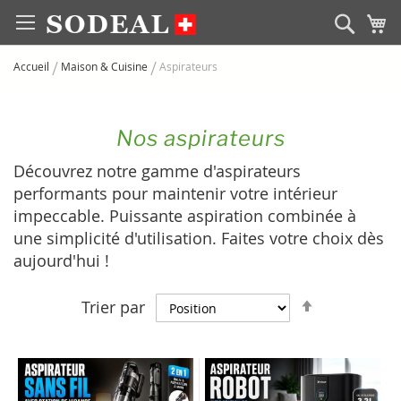
Allez
Rech
M
au
contenu
Accueil
Maison & Cuisine
Aspirateurs
Nos aspirateurs
Découvrez notre gamme d'aspirateurs
performants pour maintenir votre intérieur
impeccable. Puissante aspiration combinée à
une simplicité d'utilisation. Faites votre choix dès
aujourd'hui !
Par
Trier par
ordre
décroissan