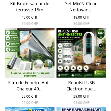
Kit Brumisateur de
Set Mix'N Clean
terrasse 15m
Nettoyant...
43,00 CHF
18,00 CHF
69,00 CHF
39,00 CHF
Film de Fenêtre Anti-
Répulsif USB
Chaleur 40...
Électronique...
33,00 CHF
39,00 CHF
55,00 CHF
68,00 CHF