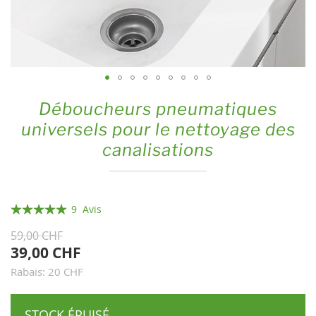
Skip
Déboucheurs pneumatiques
to
universels pour le nettoyage des
the
canalisations
beginning
of
the
images
Évaluation:
9
Avis
gallery
100
100
% of
59,00 CHF
39,00 CHF
Rabais: 20 CHF
STOCK ÉPUISÉ