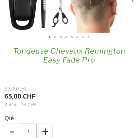
Skip
Tondeuse Cheveux Remington
to
Easy Fade Pro
the
beginning
of
the
99,00 CHF
images
65,00 CHF
gallery
Rabais: 34 CHF
Qté
-
+