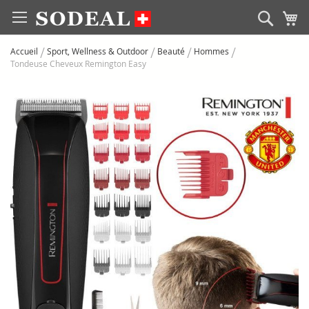
Allez
Rech
M
au
contenu
Accueil
Sport, Wellness & Outdoor
Beauté
Hommes
Tondeuse Cheveux Remington Easy
Skip
to
the
end
of
the
images
gallery