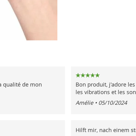
100%
la qualité de mon
Bon produit, j'adore les
les vibrations et les so
Amélie
•
05/10/2024
Hilft mir, nach einem s