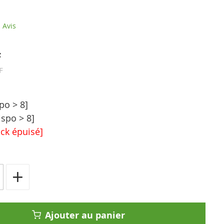
Avis
F
F
po > 8]
ispo > 8]
ock épuisé]
+
Ajouter au panier