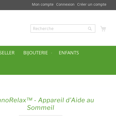
Mon compte
Connexion
Créer un compte
Mon
Rechercher
Rechercher
SELLER
BIJOUTERIE
ENFANTS
noRelax™ - Appareil d'Aide au
Sommeil