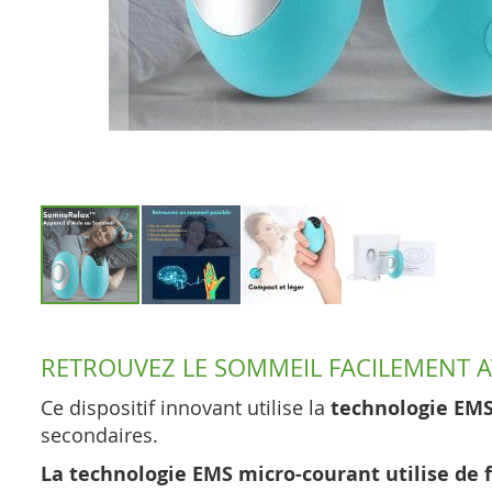
Skip
to
RETROUVEZ LE SOMMEIL FACILEMENT A
the
beginning
Ce dispositif innovant utilise la
technologie EM
of
secondaires.
the
La technologie EMS micro-courant utilise de f
images