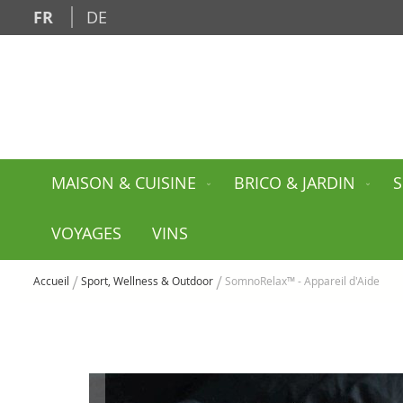
Allez
FR
DE
au
contenu
MAISON & CUISINE
BRICO & JARDIN
S
VOYAGES
VINS
Accueil
Sport, Wellness & Outdoor
SomnoRelax™ - Appareil d'Aide
Skip
to
the
end