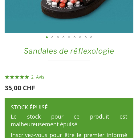
Skip
Sandales de réflexologie
to
the
beginning
Évaluation:
of
2
Avis
the
100
100
% of
35,00 CHF
images
gallery
STOCK ÉPUISÉ
Le stock pour ce produit est
malheureusement épuisé.
Inscrivez-vous pour être le premier informé