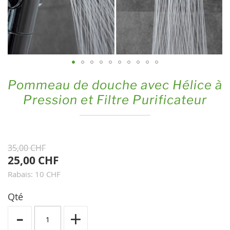
Skip
Pommeau de douche avec Hélice à
to
Pression et Filtre Purificateur
the
beginning
of
the
35,00 CHF
images
25,00 CHF
gallery
Rabais: 10 CHF
Qté
-
+