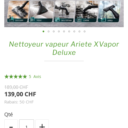
Skip
Nettoyeur vapeur Ariete XVapor
to
Deluxe
the
beginning
of
the
Évaluation:
5
Avis
images
100
100
% of
189,00 CHF
gallery
139,00 CHF
Rabais: 50 CHF
Qté
-
+