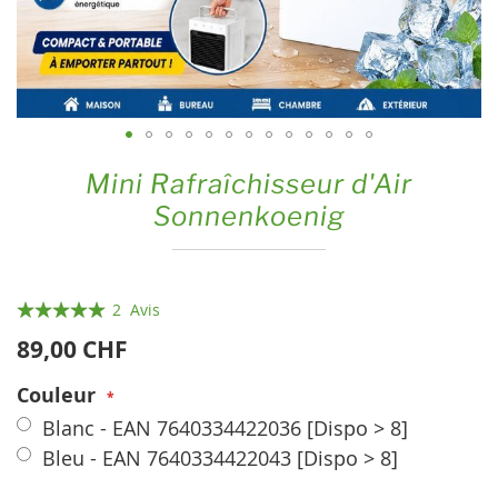
Skip
Mini Rafraîchisseur d'Air
to
Sonnenkoenig
the
beginning
of
the
Évaluation:
2
Avis
images
100
100
% of
89,00 CHF
gallery
Couleur
Blanc - EAN 7640334422036
[Dispo > 8]
Bleu - EAN 7640334422043
[Dispo > 8]