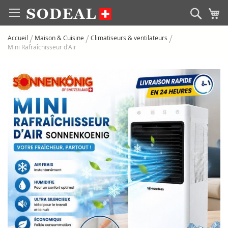
Allez
Rech
M
au
contenu
Accueil
Maison & Cuisine
Climatiseurs & ventilateurs
Mini Rafraîchisseur d'Air
Skip
to
the
end
of
the
images
gallery