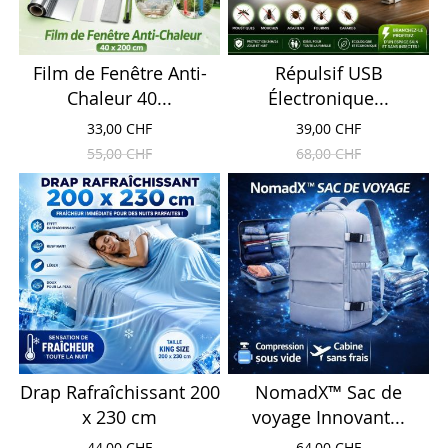
Film de Fenêtre Anti-
Répulsif USB
Chaleur 40...
Électronique...
33,00 CHF
39,00 CHF
55,00 CHF
68,00 CHF
Drap Rafraîchissant 200
NomadX™ Sac de
x 230 cm
voyage Innovant...
44,00 CHF
64,00 CHF