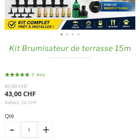
Skip
Kit Brumisateur de terrasse 15m
to
the
beginning
Évaluation:
of
3
Avis
the
100
100
% of
69,00 CHF
images
43,00 CHF
gallery
Rabais: 26 CHF
Qté
-
+