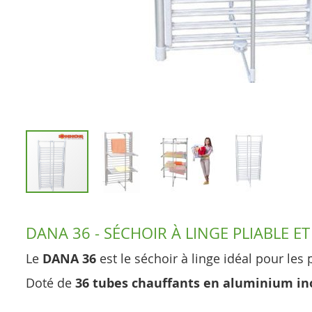
Skip
to
DANA 36 - SÉCHOIR À LINGE PLIABLE E
the
beginning
Le
DANA 36
est le séchoir à linge idéal pour les
of
Doté de
36 tubes chauffants en aluminium in
the
images