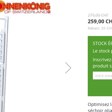
279,00 CHF
259,00 C
Rabais: 20 CH
STOCK É
Le stock
Inscrive
produit 
Optimisez l
séchoir pli