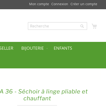
Mon compte
Connexion
Créer un compte
Mon
Rechercher
Rechercher
SELLER
BIJOUTERIE
ENFANTS
 36 - Séchoir à linge pliable et
chauffant