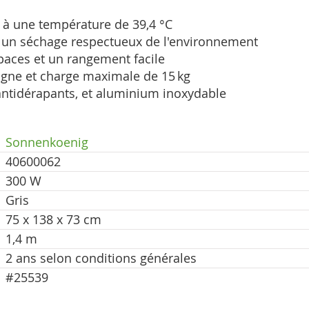
e à une température de 39,4 °C
 un séchage respectueux de l'environnement
spaces et un rangement facile
igne et charge maximale de 15 kg
 antidérapants, et aluminium inoxydable
Sonnenkoenig
40600062
300 W
Gris
75 x 138 x 73 cm
1,4 m
2 ans selon conditions générales
#25539