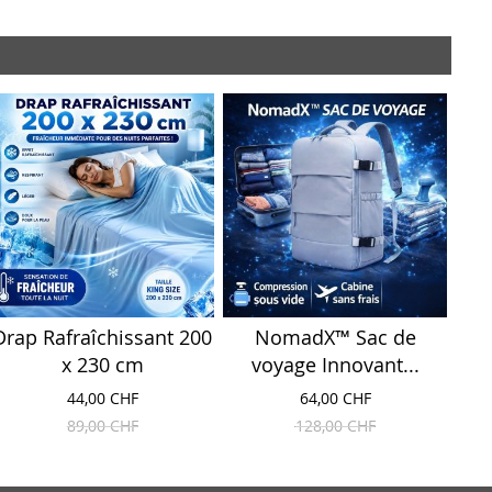
Drap Rafraîchissant 200
NomadX™ Sac de
x 230 cm
voyage Innovant...
44,00 CHF
64,00 CHF
89,00 CHF
128,00 CHF