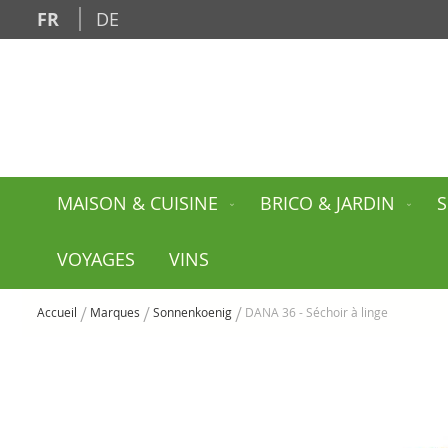
Allez
FR
DE
au
contenu
MAISON & CUISINE
BRICO & JARDIN
S
VOYAGES
VINS
Accueil
Marques
Sonnenkoenig
DANA 36 - Séchoir à linge
Skip
to
the
end