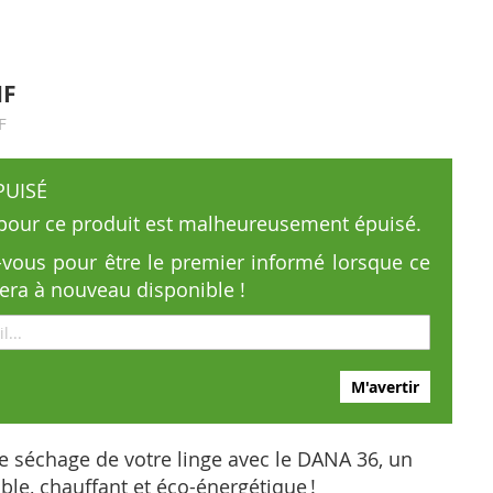
HF
F
PUISÉ
 pour ce produit est malheureusement épuisé.
z-vous pour être le premier informé lorsque ce
sera à nouveau disponible !
M'avertir
e séchage de votre linge avec le DANA 36, un
able, chauffant et éco-énergétique !