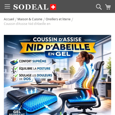
Allez
Rech
M
au
contenu
Accueil
Maison & Cuisine
Oreillers et literie
Coussin d'Assise Nid d'Abeille en
Skip
to
the
end
of
the
images
gallery