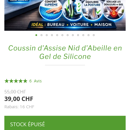
Skip
Coussin d'Assise Nid d'Abeille en
to
Gel de Silicone
the
beginning
of
the
Évaluation:
6
Avis
images
97
100
% of
55,00 CHF
gallery
39,00 CHF
Rabais: 16 CHF
STOCK ÉPUISÉ