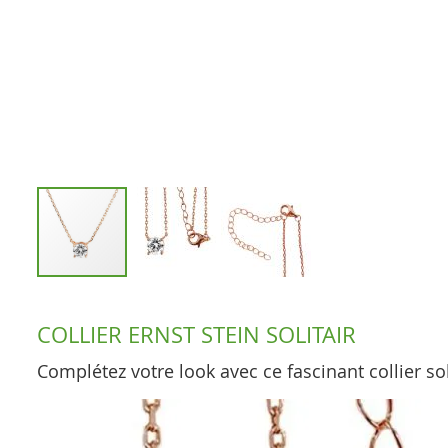
Skip
to
COLLIER ERNST STEIN SOLITAIR
the
beginning
Complétez votre look avec ce fascinant collier so
of
the
images