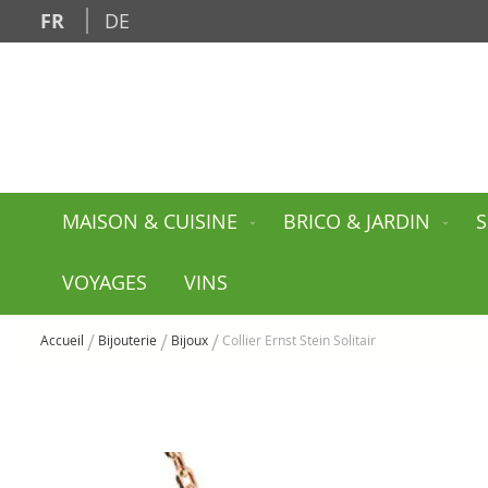
Allez
FR
DE
au
contenu
MAISON & CUISINE
BRICO & JARDIN
S
VOYAGES
VINS
Accueil
Bijouterie
Bijoux
Collier Ernst Stein Solitair
Skip
to
the
end