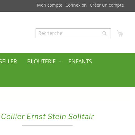
Mon compte
Connexion
Créer un compte
Mon
Rechercher
Rechercher
SELLER
BIJOUTERIE
ENFANTS
Collier Ernst Stein Solitair