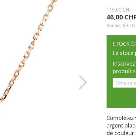
115,00 CHF
46,00 CH
Rabais: 69 CH
STOCK É
Le stock
Inscrive
produit 
Complétez v
argent plaq
de couleur 