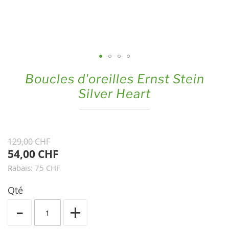
Skip
Boucles d'oreilles Ernst Stein
to
Silver Heart
the
beginning
of
the
129,00 CHF
images
54,00 CHF
gallery
Rabais: 75 CHF
Qté
-
+