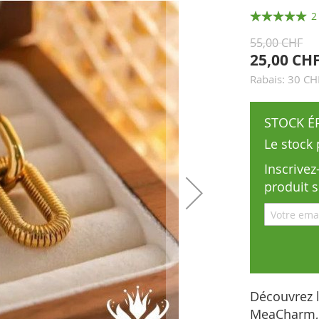
Évaluation:
2
100
100
% of
55,00 CHF
25,00 CH
Rabais: 30 CH
STOCK É
Le stock
Inscrive
produit 
Découvrez l
MeaCharm, 