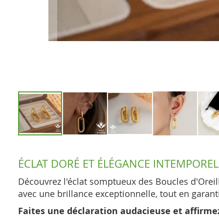
Skip
to
ÉCLAT DORÉ ET ÉLÉGANCE INTEMPOREL
the
beginning
Découvrez l'éclat somptueux des Boucles d'Oreil
of
avec une brillance exceptionnelle, tout en garant
the
Faites une déclaration audacieuse et affirme
images