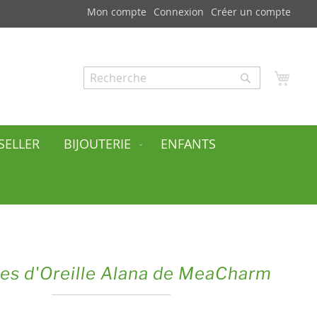
Mon compte
Connexion
Créer un compte
Mon
Rechercher
Rechercher
SELLER
BIJOUTERIE
ENFANTS
es d'Oreille Alana de MeaCharm