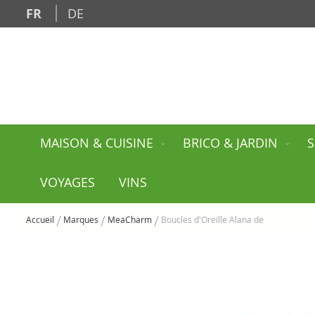
Allez
FR
DE
au
contenu
MAISON & CUISINE
BRICO & JARDIN
S
VOYAGES
VINS
Accueil
Marques
MeaCharm
Boucles d'Oreille Alana de
Skip
to
the
end