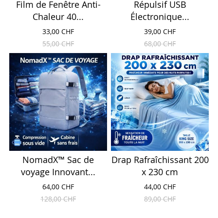
Film de Fenêtre Anti-
Répulsif USB
Chaleur 40...
Électronique...
33,00 CHF
39,00 CHF
55,00 CHF
68,00 CHF
NomadX™ Sac de
Drap Rafraîchissant 200
voyage Innovant...
x 230 cm
64,00 CHF
44,00 CHF
128,00 CHF
89,00 CHF