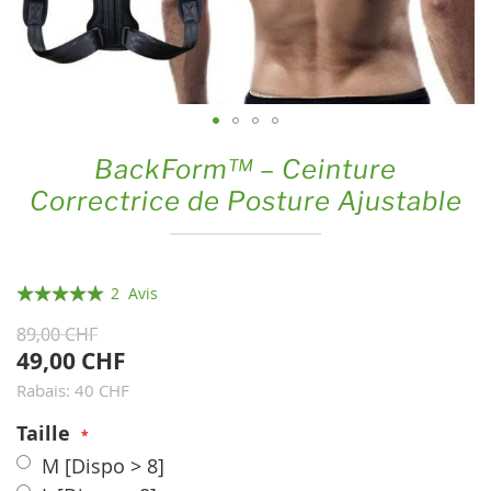
Skip
BackForm™ – Ceinture
to
Correctrice de Posture Ajustable
the
beginning
of
the
Évaluation:
2
Avis
images
100
100
% of
89,00 CHF
gallery
49,00 CHF
Rabais: 40 CHF
Taille
M
[Dispo > 8]