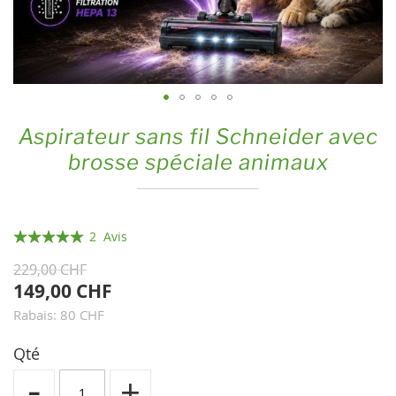
Skip
Aspirateur sans fil Schneider avec
to
brosse spéciale animaux
the
beginning
of
the
Évaluation:
2
Avis
images
100
100
% of
229,00 CHF
gallery
149,00 CHF
Rabais: 80 CHF
Qté
-
+