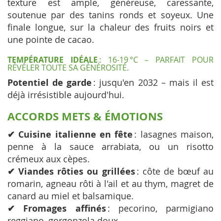
texture est ample, généreuse, caressante,
soutenue par des tanins ronds et soyeux. Une
finale longue, sur la chaleur des fruits noirs et
une pointe de cacao.
TEMPÉRATURE IDÉALE
: 16-19 °C – PARFAIT POUR
RÉVÉLER TOUTE SA GÉNÉROSITÉ.
Potentiel de garde
: jusqu'en 2032 – mais il est
déjà irrésistible aujourd'hui.
ACCORDS METS & ÉMOTIONS
✔ Cuisine italienne en fête
: lasagnes maison,
penne à la sauce arrabiata, ou un risotto
crémeux aux cèpes.
✔ Viandes rôties ou grillées
: côte de bœuf au
romarin, agneau rôti à l'ail et au thym, magret de
canard au miel et balsamique.
✔ Fromages affinés
: pecorino, parmigiano
reggiano, gorgonzola doux.