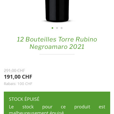
Skip
12 Bouteilles Torre Rubino
to
Negroamaro 2021
the
beginning
of
the
291,00 CHF
images
191,00 CHF
gallery
Rabais: 100 CHF
STOCK ÉPUISÉ
Le stock pour ce produit est
malheureusement épuisé.